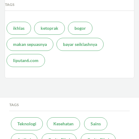
TAGS
ikhlas
ketoprak
bogor
makan sepuasnya
bayar seiklashnya
liputan6.com
TAGS
Teknologi
Kesehatan
Sains