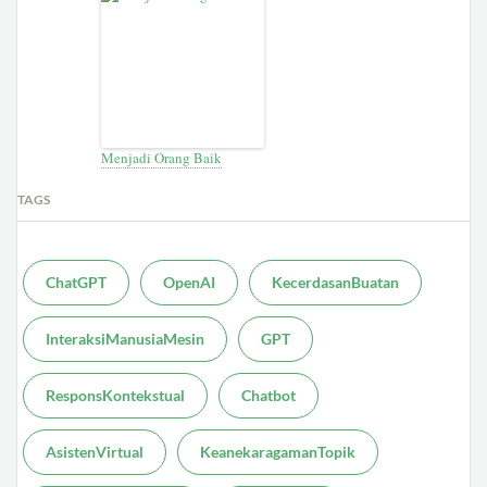
Menjadi Orang Baik
TAGS
ChatGPT
OpenAI
KecerdasanBuatan
InteraksiManusiaMesin
GPT
ResponsKontekstual
Chatbot
AsistenVirtual
KeanekaragamanTopik