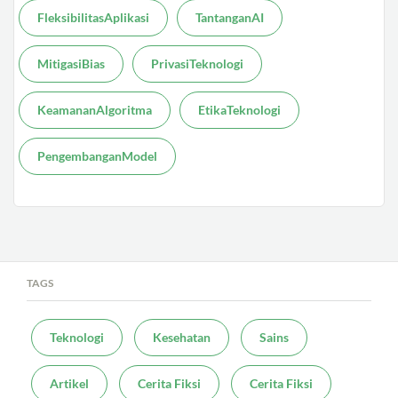
FleksibilitasAplikasi
TantanganAI
MitigasiBias
PrivasiTeknologi
KeamananAlgoritma
EtikaTeknologi
PengembanganModel
TAGS
Teknologi
Kesehatan
Sains
Artikel
Cerita Fiksi
Cerita Fiksi