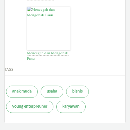
Mencegah dan Mengobati
Panu
TAGS
anak muda
usaha
bisnis
young enterpreuner
karyawan