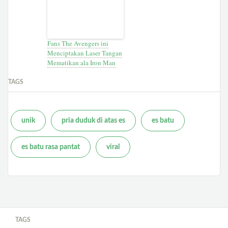
Fans The Avengers ini
Menciptakan Laser Tangan
Mematikan ala Iron Man
TAGS
unik
pria duduk di atas es
es batu
es batu rasa pantat
viral
TAGS