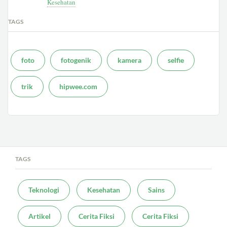
Kesehatan
TAGS
foto
fotogenik
kamera
selfie
trik
hipwee.com
TAGS
Teknologi
Kesehatan
Sains
Artikel
Cerita Fiksi
Cerita Fiksi