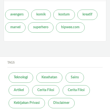
avengers
komik
kostum
kreatif
marvel
superhero
hipwee.com
TAGS
Teknologi
Kesehatan
Sains
Artikel
Cerita Fiksi
Cerita Fiksi
Kebijakan Privasi
Disclaimer