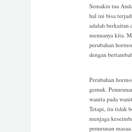
Semakin tua Anda
hal ini bisa terj
adalah berkaitan
menuanya kita. M
perubahan hormona
dengan bertambahn
Perubahan hormona
gemuk. Penurunan
wanita pada wani
Tetapi, itu tidak
menjaga keseimba
penurunan masaa o