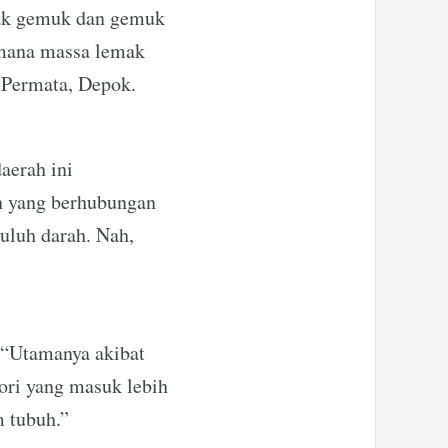
ak gemuk dan gemuk
imana massa lemak
S Permata, Depok.
aerah ini
h yang berhubungan
buluh darah. Nah,
 “Utamanya akibat
lori yang masuk lebih
m tubuh.”