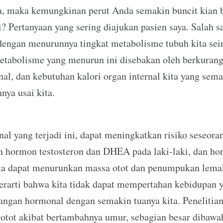
, maka kemungkinan perut Anda semakin buncit kian 
adi? Pertanyaan yang sering diajukan pasien saya. Salah 
 dengan menurunnya tingkat metabolisme tubuh kita sei
etabolisme yang menurun ini disebakan oleh berkurang
l, dan kebutuhan kalori organ internal kita yang sem
ya usai kita.
l yang terjadi ini, dapat meningkatkan risiko seseora
 hormon testosteron dan DHEA pada laki-laki, dan ho
ta dapat menurunkan massa otot dan penumpukan lemak 
 berarti bahwa kita tidak dapat mempertahan kebidupan 
ngan hormonal dengan semakin tuanya kita. Peneliti
tot akibat bertambahnya umur, sebagian besar dibawah