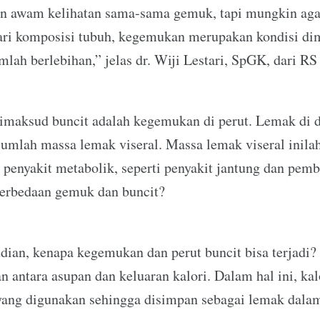
n awam kelihatan sama-sama gemuk, tapi mungkin ag
 dari komposisi tubuh, kegemukan merupakan kondisi d
mlah berlebihan,” jelas dr. Wiji Lestari, SpGK, dari R
imaksud buncit adalah kegemukan di perut. Lemak di d
mlah massa lemak viseral. Massa lemak viseral inila
o penyakit metabolik, seperti penyakit jantung dan pem
perbedaan gemuk dan buncit?
ian, kenapa kegemukan dan perut buncit bisa terjadi?
 antara asupan dan keluaran kalori. Dalam hal ini, ka
 yang digunakan sehingga disimpan sebagai lemak dala