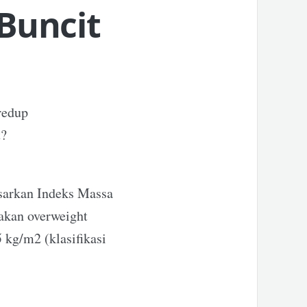
Buncit
redup
t?
asarkan Indeks Massa
akan overweight
 kg/m2 (klasifikasi